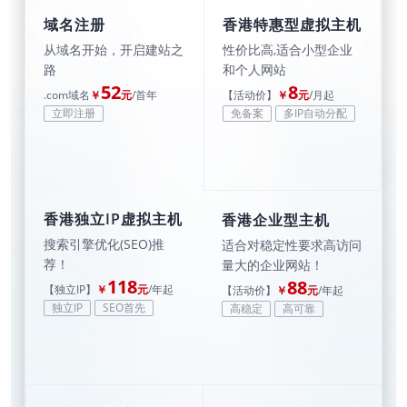
域名注册
香港特惠型虚拟主机
从域名开始，开启建站之
性价比高,适合小型企业
路
和个人网站
52
8
.com域名
￥
元
/首年
【活动价】
￥
元
/月起
立即注册
免备案
多IP自动分配
香港独立IP虚拟主机
香港企业型主机
搜索引擎优化(SEO)推
适合对稳定性要求高访问
荐！
量大的企业网站！
118
88
【独立IP】
￥
元
/年起
【活动价】
￥
元
/年起
独立IP
SEO首先
高稳定
高可靠