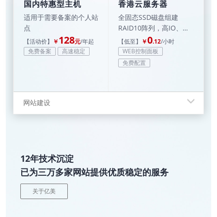
国内特惠型主机
香港云服务器
适用于需要备案的个人站
全固态SSD磁盘组建
点
RAID10阵列，高IO、高
128
0
可用。动态弹性扩展计
【活动价】
￥
元
/年起
【低至】
￥
.12
/小时
算，传输更快速、部署更
免费备案
高速稳定
WEB控制面板
灵活。
免费配置
网站建设
12年技术沉淀
已为三万多家网站提供优质稳定的服务
关于亿美